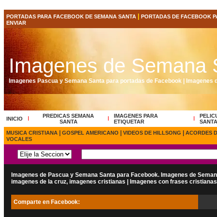
|
PORTADAS PARA FACEBOOK DE SEMANA SANTA
PORTADAS DE FACEBOOK P
ENVIAR
Imagenes de Semana 
Imagenes Pascua y Semana Santa para portadas de Facebook | Imagenes d
PREDICAS SEMANA
IMAGENES PARA
PELIC
I
I
I
INICIO
SANTA
ETIQUETAR
SANT
|
|
|
MUSICA CRISTIANA
GOSPEL AMERICANO
VIDEOS DE HILLSONG
ACORDES D
VOCALES
Imagenes de Pascua y Semana Santa para Facebook. Imagenes de Semana 
imagenes de la cruz, imagenes cristianas | Imagenes con frases cristianas 
Comparte en Facebook: