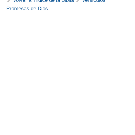
🔆
Volver al Indice de la Biblia
🔆
Versiculos
Promesas de Dios