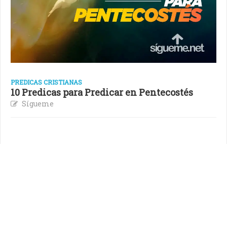
PREDICAS CRISTIANAS
10 Predicas para Predicar en Pentecostés
Sígueme