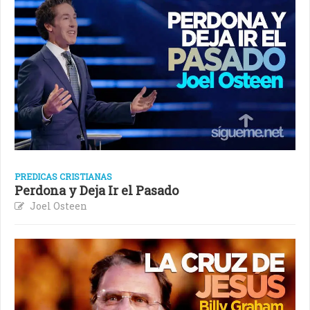
PREDICAS CRISTIANAS
Perdona y Deja Ir el Pasado
Joel Osteen