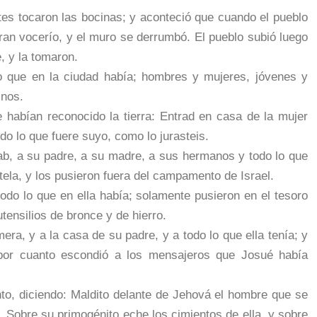
otes tocaron las bocinas; y aconteció que cuando el pueblo
gran vocerío, y el muro se derrumbó. El pueblo subió luego
, y la tomaron.
lo que en la ciudad había; hombres y mujeres, jóvenes y
snos.
habían reconocido la tierra: Entrad en casa de la mujer
odo lo que fuere suyo, como lo jurasteis.
ab, a su padre, a su madre, a sus hermanos y todo lo que
ela, y los pusieron fuera del campamento de Israel.
odo lo que en ella había; solamente pusieron en el tesoro
utensilios de bronce y de hierro.
ra, y a la casa de su padre, y a todo lo que ella tenía; y
y, por cuanto escondió a los mensajeros que Josué había
to, diciendo: Maldito delante de Jehová el hombre que se
ó. Sobre su primogénito eche los cimientos de ella, y sobre