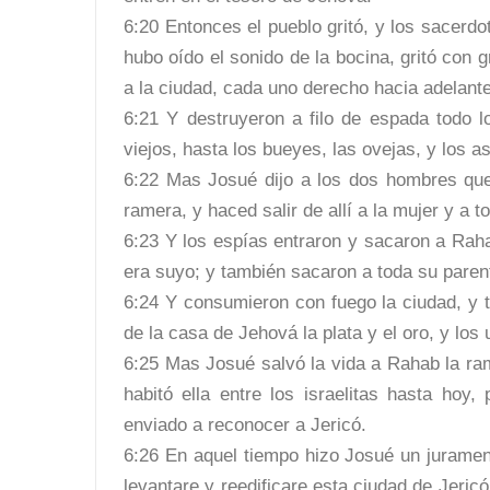
6:20 Entonces el pueblo gritó, y los sacerd
hubo oído el sonido de la bocina, gritó con 
a la ciudad, cada uno derecho hacia adelante
6:21 Y destruyeron a filo de espada todo 
viejos, hasta los bueyes, las ovejas, y los a
6:22 Mas Josué dijo a los dos hombres que 
ramera, y haced salir de allí a la mujer y a t
6:23 Y los espías entraron y sacaron a Rah
era suyo; y también sacaron a toda su parent
6:24 Y consumieron con fuego la ciudad, y t
de la casa de Jehová la plata y el oro, y los 
6:25 Mas Josué salvó la vida a Rahab la rame
habitó ella entre los israelitas hasta ho
enviado a reconocer a Jericó.
6:26 En aquel tiempo hizo Josué un juramen
levantare y reedificare esta ciudad de Jeric