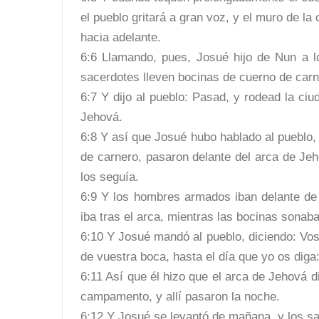
el pueblo gritará a gran voz, y el muro de l
hacia adelante.
6:6 Llamando, pues, Josué hijo de Nun a los
sacerdotes lleven bocinas de cuerno de carn
6:7 Y dijo al pueblo: Pasad, y rodead la ci
Jehová.
6:8 Y así que Josué hubo hablado al pueblo, 
de carnero, pasaron delante del arca de Jeh
los seguía.
6:9 Y los hombres armados iban delante de 
iba tras el arca, mientras las bocinas sonab
6:10 Y Josué mandó al pueblo, diciendo: Vosot
de vuestra boca, hasta el día que yo os diga:
6:11 Así que él hizo que el arca de Jehová di
campamento, y allí pasaron la noche.
6:12 Y Josué se levantó de mañana, y los s