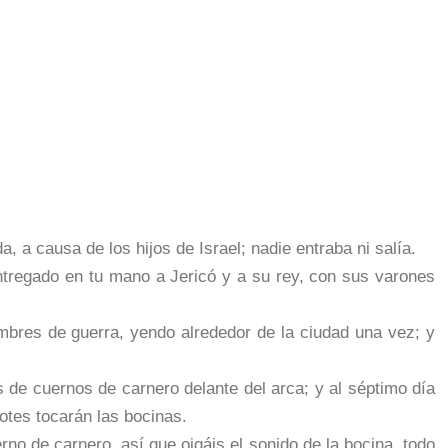
a, a causa de los hijos de Israel; nadie entraba ni salía.
ntregado en tu mano a Jericó y a su rey, con sus varones
mbres de guerra, yendo alrededor de la ciudad una vez; y
s de cuernos de carnero delante del arca; y al séptimo día
dotes tocarán las bocinas.
no de carnero, así que oigáis el sonido de la bocina, todo