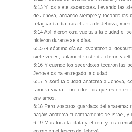
6:13 Y los siete sacerdotes, llevando las s
de Jehová, andando siempre y tocando las bo
retaguardia iba tras el arca de Jehová, mien
6:14 Así dieron otra vuelta a la ciudad el 
hicieron durante seis días.
6:15 Al séptimo día se levantaron al despunt
siete veces; solamente este día dieron vuelta
6:16 Y cuando los sacerdotes tocaron las bo
Jehová os ha entregado la ciudad.
6:17 Y será la ciudad anatema a Jehová, co
ramera vivirá, con todos los que estén en 
enviamos.
6:18 Pero vosotros guardaos del anatema; n
hagáis anatema el campamento de Israel, y l
6:19 Mas toda la plata y el oro, y los uten
entren en el tesoro de Jehová.