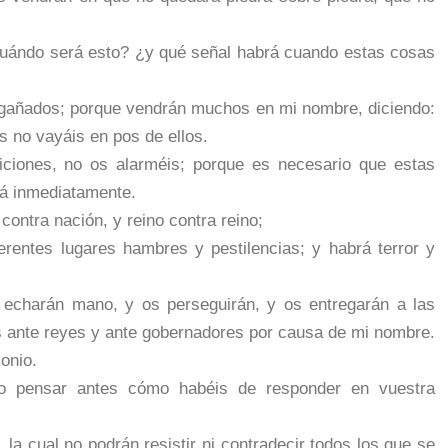
¿cuándo será esto? ¿y qué señal habrá cuando estas cosas
engañados; porque vendrán muchos en mi nombre, diciendo:
s no vayáis en pos de ellos.
iciones, no os alarméis; porque es necesario que estas
rá inmediatamente.
contra nación, y reino contra reino;
erentes lugares hambres y pestilencias; y habrá terror y
 echarán mano, y os perseguirán, y os entregarán a las
os ante reyes y ante gobernadores por causa de mi nombre.
onio.
o pensar antes cómo habéis de responder en vuestra
 la cual no podrán resistir ni contradecir todos los que se