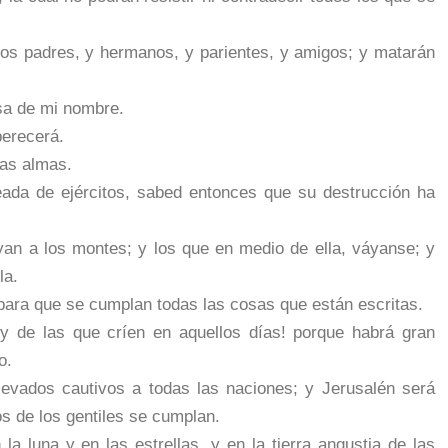
os padres, y hermanos, y parientes, y amigos; y matarán
sa de mi nombre.
perecerá.
ras almas.
eada de ejércitos, sabed entonces que su destrucción ha
an a los montes; y los que en medio de ella, váyanse; y
la.
 para que se cumplan todas las cosas que están escritas.
y de las que críen en aquellos días! porque habrá gran
o.
levados cautivos a todas las naciones; y Jerusalén será
os de los gentiles se cumplan.
la luna y en las estrellas, y en la tierra angustia de las