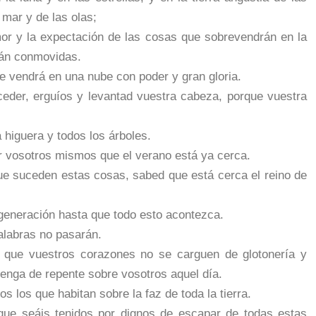
mar y de las olas;
mor y la expectación de las cosas que sobrevendrán en la
erán conmovidas.
e vendrá en una nube con poder y gran gloria.
der, erguíos y levantad vuestra cabeza, porque vuestra
 higuera y todos los árboles.
r vosotros mismos que el verano está ya cerca.
ue suceden estas cosas, sabed que está cerca el reino de
 generación hasta que todo esto acontezca.
palabras no pasarán.
 que vuestros corazones no se carguen de glotonería y
venga de repente sobre vosotros aquel día.
 los que habitan sobre la faz de toda la tierra.
que seáis tenidos por dignos de escapar de todas estas