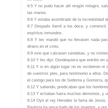
6:5 Y no pudo hacer allí ningún milagro, sa
las manos.
6:6 Y estaba asombrado de la incredulidad de
6:7 Después llamó a los doce, y comenzó a
espíritus inmundos.
6:8 Y les mandó que no llevasen nada para 
dinero en el cinto,
6:9 sino que calzasen sandalias, y no vistie
6:10 Y les dijo: Dondequiera que entréis en 
6:11 Y si en algún lugar no os recibieren ni 
de vuestros pies, para testimonio a ellos. De
el castigo para los de Sodoma y Gomorra, qu
6:12 Y saliendo, predicaban que los hombres
6:13 Y echaban fuera muchos demonios, y u
6:14 Oyó el rey Herodes la fama de Jesús, 
Bautista ha resucitado de los muertos, y por