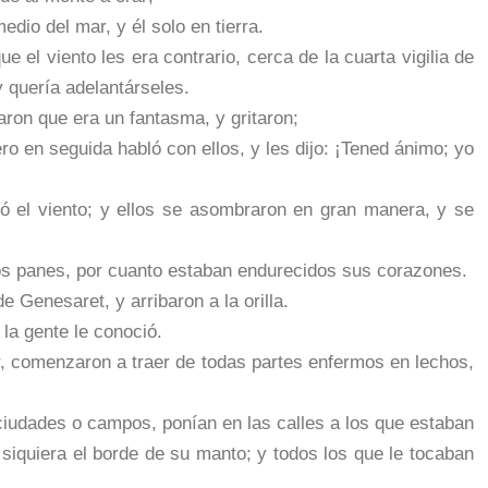
edio del mar, y él solo en tierra.
e el viento les era contrario, cerca de la cuarta vigilia de
y quería adelantárseles.
aron que era un fantasma, y gritaron;
ro en seguida habló con ellos, y les dijo: ¡Tened ánimo; yo
mó el viento; y ellos se asombraron en gran manera, y se
los panes, por cuanto estaban endurecidos sus corazones.
de Genesaret, y arribaron a la orilla.
 la gente le conoció.
or, comenzaron a traer de todas partes enfermos en lechos,
ciudades o campos, ponían en las calles a los que estaban
 siquiera el borde de su manto; y todos los que le tocaban