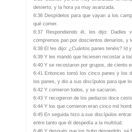
desierto, y la hora ya muy avanzada.
6:36 Despídelos para que vayan a los camp
qué comer.
6:37 Respondiendo él, les dijo: Dadles 
compremos pan por doscientos denarios, y 
6:38 El les dijo: ¿Cuántos panes tenéis? Id y
6:39 Y les mandó que hiciesen recostar a tod
6:40 Y se recostaron por grupos, de ciento e
6:41 Entonces tomó los cinco panes y los do
los panes, y dio a sus discípulos para que lo
6:42 Y comieron todos, y se saciaron.
6:43 Y recogieron de los pedazos doce cestas
6:44 Y los que comieron eran cinco mil homb
6:45 En seguida hizo a sus discípulos entrar e
entre tanto que él despedía a la multitud.
6:46 Y después que los hubo despedido, se f