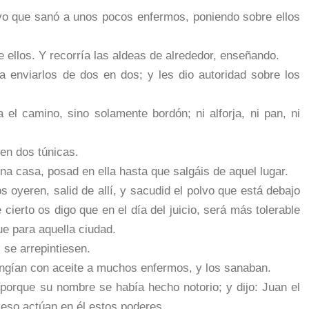
lvo que sanó a unos pocos enfermos, poniendo sobre ellos
 ellos. Y recorría las aldeas de alrededor, enseñando.
 enviarlos de dos en dos; y les dio autoridad sobre los
el camino, sino solamente bordón; ni alforja, ni pan, ni
sen dos túnicas.
una casa, posad en ella hasta que salgáis de aquel lugar.
os oyeren, salid de allí, y sacudid el polvo que está debajo
 cierto os digo que en el día del juicio, será más tolerable
e para aquella ciudad.
 se arrepintiesen.
ngían con aceite a muchos enfermos, y los sanaban.
porque su nombre se había hecho notorio; y dijo: Juan el
 eso actúan en él estos poderes.