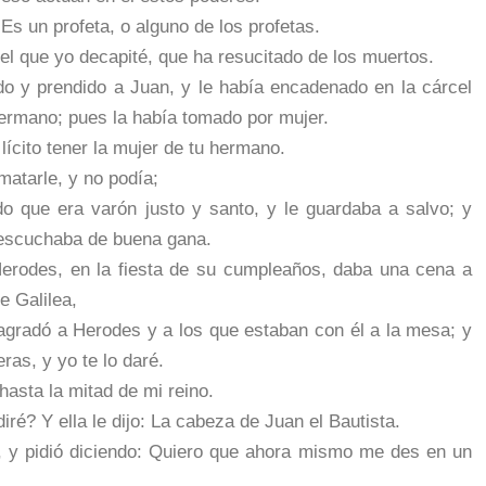
Es un profeta, o alguno de los profetas.
 el que yo decapité, que ha resucitado de los muertos.
o y prendido a Juan, y le había encadenado en la cárcel
ermano; pues la había tomado por mujer.
ícito tener la mujer de tu hermano.
atarle, y no podía;
o que era varón justo y santo, y le guardaba a salvo; y
 escuchaba de buena gana.
Herodes, en la fiesta de su cumpleaños, daba una cena a
e Galilea,
 agradó a Herodes y a los que estaban con él a la mesa; y
ras, y yo te lo daré.
 hasta la mitad de mi reino.
iré? Y ella le dijo: La cabeza de Juan el Bautista.
y, y pidió diciendo: Quiero que ahora mismo me des en un