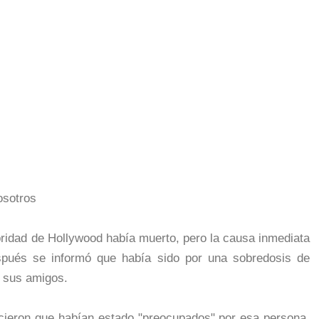
osotros
bridad de Hollywood había muerto, pero la causa inmediata
pués se informó que había sido por una sobredosis de
r sus amigos.
cieron que habían estado "preocupados" por esa persona.