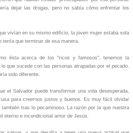
uería dejar las drogas, pero no sabía cómo enfrentar los
que vivían en su mismo edificio, la joven mujer estaba sola
o tenía que terminar de esa manera.
mo ésta acerca de los "ricos y famosos", tenemos la
 lo que sucede con las personas atrapadas por el pecado.
ría sido diferente.
ue el Salvador puede transformar una vida desesperada,
usa para creernos justos y buenos. Es muy fácil olvidar
 también tras lo pecaminoso. La razón por la que nuestra
el eterno e incondicional amor de Jesús.
mos salvos, y nos desafía a tener una nueva actitud que