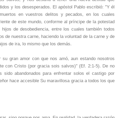
didos y los desesperados. El apóstol Pablo escribió: "Y él
muertos en vuestros delitos y pecados, en los cuales
rriente de este mundo, conforme al príncipe de la potestad
s hijos de desobediencia, entre los cuales también todos
os de nuestra carne, haciendo la voluntad de la carne y de
ijos de ira, lo mismo que los demás.
por su gran amor con que nos amó, aun estando nosotros
 con Cristo (por gracia sois salvos)" (Ef. 2:1-5). De no
s sido abandonados para enfrentar solos el castigo por
eñor hace accesible Su maravillosa gracia a todos los que
grar, sino porque nos ama. En realidad, la verdadera razón