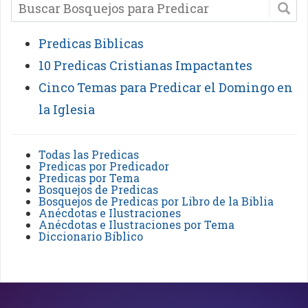
Predicas Biblicas
10 Predicas Cristianas Impactantes
Cinco Temas para Predicar el Domingo en
la Iglesia
Todas las Predicas
Predicas por Predicador
Predicas por Tema
Bosquejos de Predicas
Bosquejos de Predicas por Libro de la Biblia
Anécdotas e Ilustraciones
Anécdotas e Ilustraciones por Tema
Diccionario Bíblico