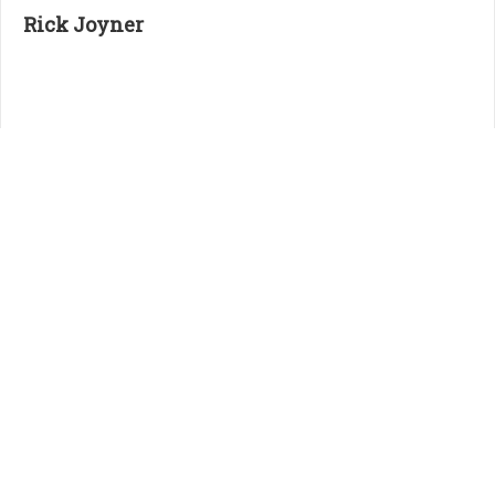
Rick Joyner