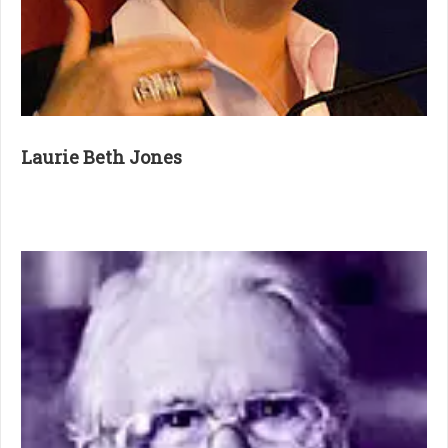
Laurie Beth Jones