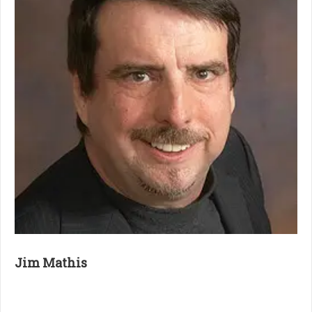
Jim Mathis