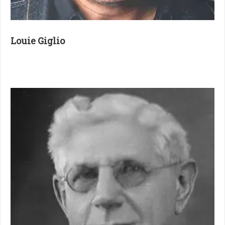
Louie Giglio