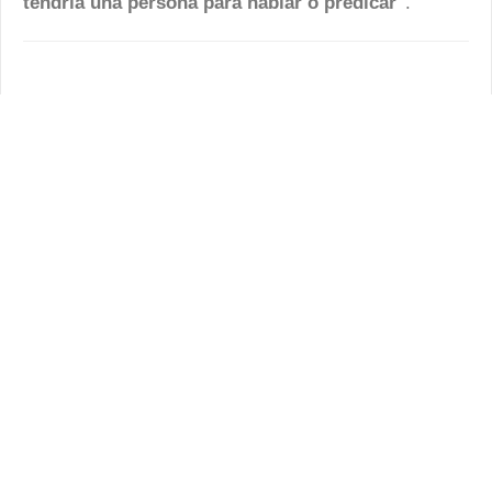
tendría una persona para hablar o predicar"
.