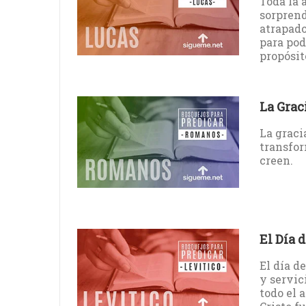
Toda la 
sorprend
atrapado
para pod
propósit
La Grac
La graci
transfor
creen.
El Día d
El día de
y servic
todo el 