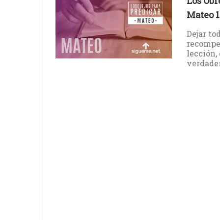
Los Obr
Mateo 1
Dejar tod
recompen
lección,
verdader