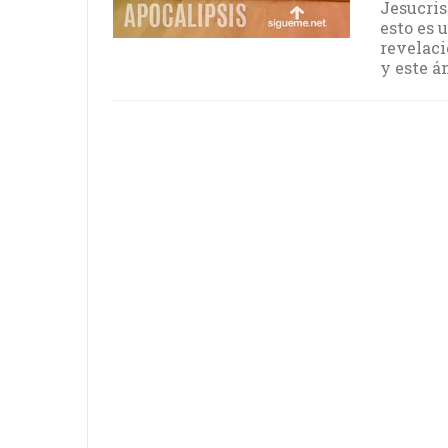
Jesucrist
esto es 
revelació
y este á