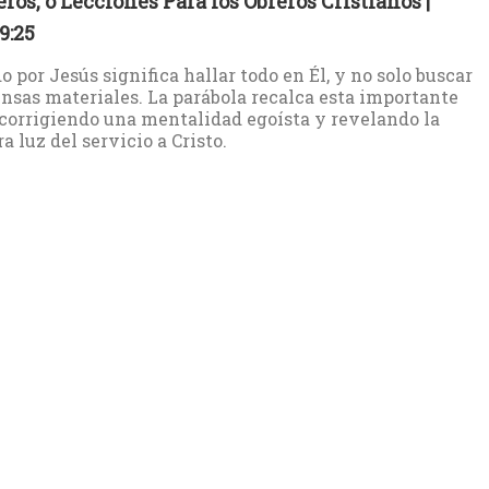
eros, o Lecciones Para los Obreros Cristianos |
9:25
o por Jesús significa hallar todo en Él, y no solo buscar
sas materiales. La parábola recalca esta importante
 corrigiendo una mentalidad egoísta y revelando la
a luz del servicio a Cristo.