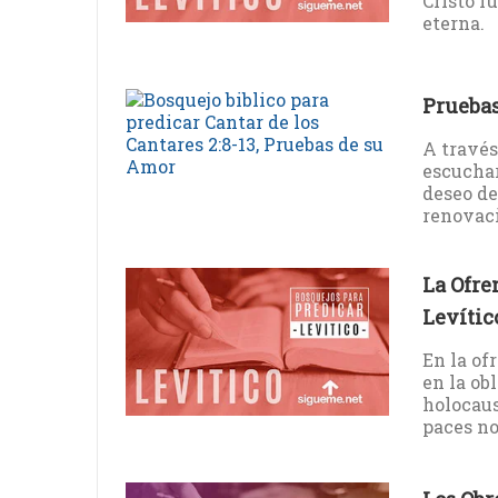
Cristo f
eterna.
Pruebas
A través
escuchar
deseo de
renovaci
La Ofre
Levític
En la of
en la ob
holocaus
paces no