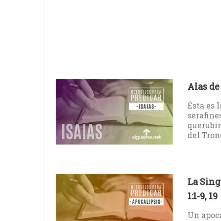
Alas de 
Ésta es 
serafine
querubi
del Tron
La Sing
1:1-9, 19
Un apoca