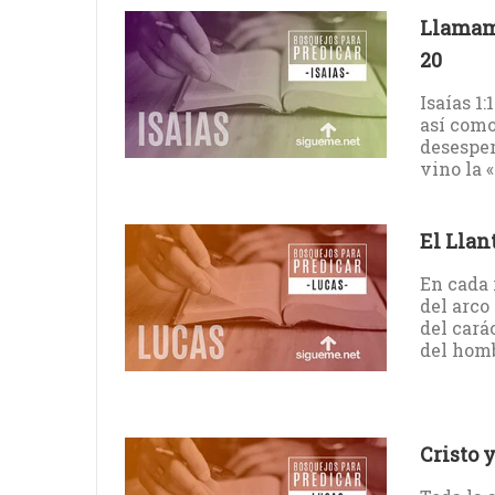
Llamami
20
Isaías 1
así como
desesper
vino la «
El Llan
En cada 
del arco
del cará
del homb
Cristo y