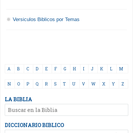
🔆
Versiculos Biblicos por Temas
A
B
C
D
E
F
G
H
I
J
K
L
M
N
O
P
Q
R
S
T
U
V
W
X
Y
Z
LA BIBLIA
DICCIONARIO BIBLICO