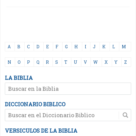
A
B
C
D
E
F
G
H
I
J
K
L
M
N
O
P
Q
R
S
T
U
V
W
X
Y
Z
LA BIBLIA
DICCIONARIO BIBLICO
VERSICULOS DE LA BIBLIA