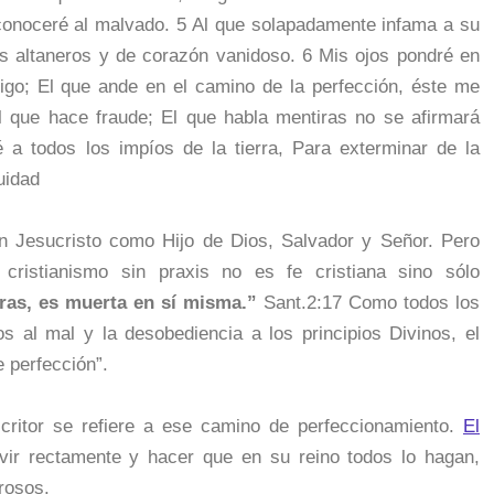
conoceré al malvado. 5 Al que solapadamente infama a su
ojos altaneros y de corazón vanidoso. 6 Mis ojos pondré en
migo; El que ande en el camino de la perfección, éste me
l que hace fraude; El que habla mentiras no se afirmará
 a todos los impíos de la tierra, Para exterminar de la
uidad
en Jesucristo como Hijo de Dios, Salvador y Señor. Pero
 cristianismo sin praxis no es fe cristiana sino sólo
obras, es muerta en sí misma.”
Sant.2:17 Como todos los
 al mal y la desobediencia a los principios Divinos, el
e perfección”.
critor se refiere a ese camino de perfeccionamiento.
El
ir rectamente y hacer que en su reino todos lo hagan,
rosos.