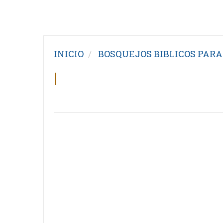
INICIO
BOSQUEJOS BIBLICOS PARA
|