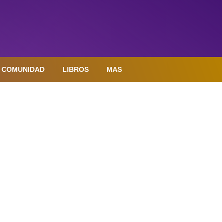
COMUNIDAD
LIBROS
MAS