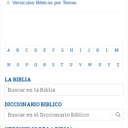
🔆
Versiculos Biblicos por Temas
A
B
C
D
E
F
G
H
I
J
K
L
M
N
O
P
Q
R
S
T
U
V
W
X
Y
Z
LA BIBLIA
DICCIONARIO BIBLICO