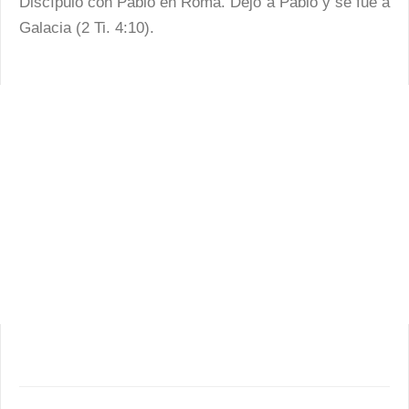
Discípulo con Pablo en Roma. Dejó a Pablo y se fue a
Galacia (2 Ti. 4:10).