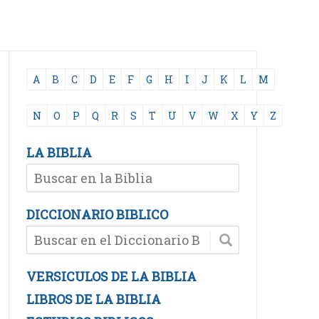
A
B
C
D
E
F
G
H
I
J
K
L
M
N
O
P
Q
R
S
T
U
V
W
X
Y
Z
LA BIBLIA
DICCIONARIO BIBLICO
VERSICULOS DE LA BIBLIA
LIBROS DE LA BIBLIA