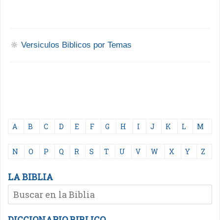
🔆
Versiculos Biblicos por Temas
A
B
C
D
E
F
G
H
I
J
K
L
M
N
O
P
Q
R
S
T
U
V
W
X
Y
Z
LA BIBLIA
DICCIONARIO BIBLICO