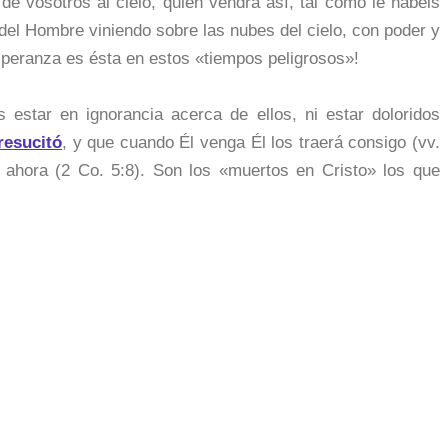
 vosotros al cielo, quien vendrá así, tal como le habéis
jo del Hombre viniendo sobre las nubes del cielo, con poder y
speranza es ésta en estos «tiempos peligrosos»!
estar en ignorancia acerca de ellos, ni estar doloridos
resucitó
, y que cuando Él venga Él los traerá consigo (vv.
l ahora (2 Co. 5:8). Son los «muertos en Cristo» los que