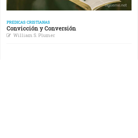
PREDICAS CRISTIANAS
Convicción y Conversión
William S. Plumer