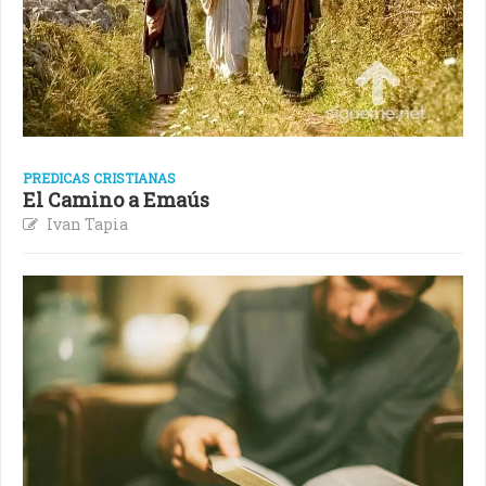
PREDICAS CRISTIANAS
El Camino a Emaús
Ivan Tapia