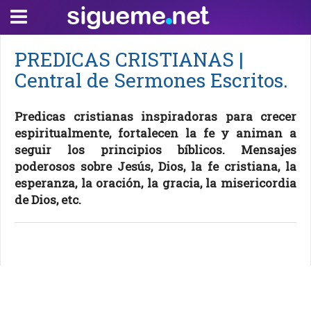
PREDICAS CRISTIANAS |
Central de Sermones Escritos.
Predicas cristianas inspiradoras para crecer
espiritualmente, fortalecen la fe y animan a
seguir los principios bíblicos. Mensajes
poderosos sobre Jesús, Dios, la fe cristiana, la
esperanza, la oración, la gracia, la misericordia
de Dios, etc.