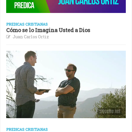
PREDICAS CRISTIANAS
Cómo se lo Imagina Usted a Dios
Juan Carlos Ortiz
PREDICAS CRISTIANAS