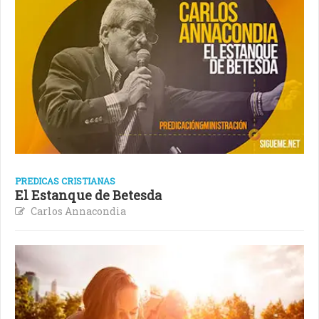
PREDICAS CRISTIANAS
El Estanque de Betesda
Carlos Annacondia