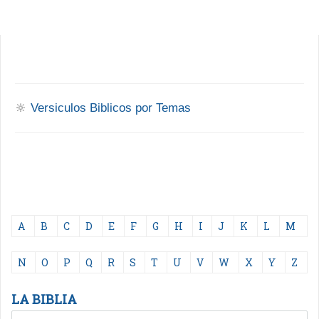
🔆
Versiculos Biblicos por Temas
A
B
C
D
E
F
G
H
I
J
K
L
M
N
O
P
Q
R
S
T
U
V
W
X
Y
Z
LA BIBLIA