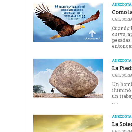
ANECDOTAS
Como la
CATEGORIA
Cuando l
curva, a
pesadas,
entonces 
ANECDOTAS
La Pied
CATEGORIA
Un hombr
iluminó 
un traba
. . .
ANECDOTAS
La Sole
CATEGORIA