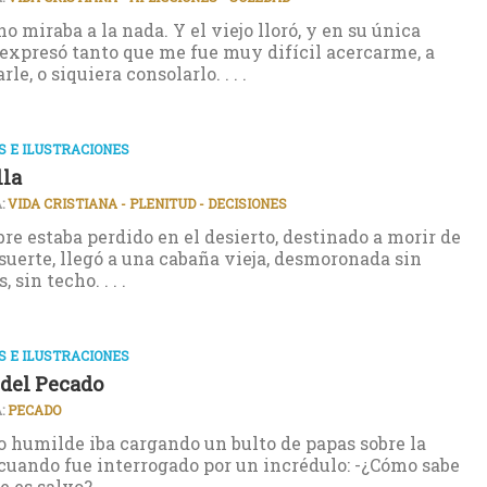
o miraba a la nada. Y el viejo lloró, y en su única
expresó tanto que me fue muy difícil acercarme, a
le, o siquiera consolarlo. . . .
 E ILUSTRACIONES
lla
:
VIDA CRISTIANA - PLENITUD - DECISIONES
e estaba perdido en el desierto, destinado a morir de
 suerte, llegó a una cabaña vieja, desmoronada sin
 sin techo. . . .
 E ILUSTRACIONES
 del Pecado
:
PECADO
 humilde iba cargando un bulto de papas sobre la
cuando fue interrogado por un incrédulo: -¿Cómo sabe
 es salvo? . . .