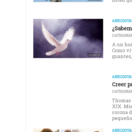
ANECDOTAS
¿Sabem
CATEGORIA
A un hom
Como viv
guantes,
.
ANECDOTAS
Creer p
CATEGORIA
Thomas H
XIX. Mie
corona d
pequeño p
ANECDOTAS