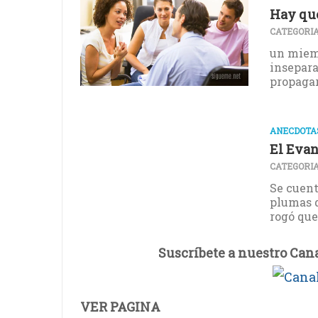
Hay que
CATEGORIA
un miemb
inseparab
propagarl
ANECDOTAS
El Evan
CATEGORIA
Se cuent
plumas d
rogó que 
Suscríbete a nuestro Can
VER PAGINA