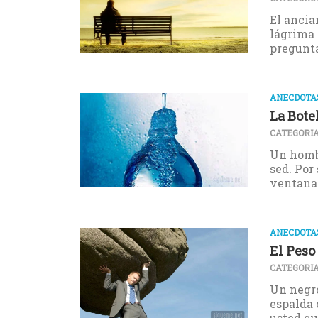
El ancian
lágrima 
preguntar
ANECDOTAS
La Bote
CATEGORIA
Un hombr
sed. Por
ventanas,
ANECDOTAS
El Peso
CATEGORIA
Un negro
espalda 
usted que