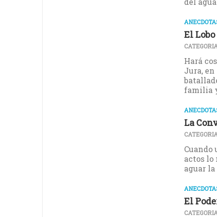
del agua 
ANECDOTAS
El Lobo
CATEGORIA
Hará cos
Jura, en
batallad
familia y
ANECDOTAS
La Conv
CATEGORIA
Cuando u
actos lo
aguar la 
ANECDOTAS
El Pode
CATEGORIA