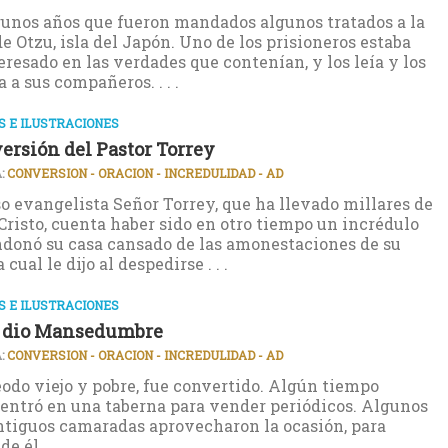
unos años que fueron mandados algunos tratados a la
de Otzu, isla del Japón. Uno de los prisioneros estaba
resado en las verdades que contenían, y los leía y los
 a sus compañeros. . . .
 E ILUSTRACIONES
ersión del Pastor Torrey
:
CONVERSION - ORACION - INCREDULIDAD - AD
o evangelista Señor Torrey, que ha llevado millares de
Cristo, cuenta haber sido en otro tiempo un incrédulo
donó su casa cansado de las amonestaciones de su
 cual le dijo al despedirse . . .
 E ILUSTRACIONES
e dio Mansedumbre
:
CONVERSION - ORACION - INCREDULIDAD - AD
eodo viejo y pobre, fue convertido. Algún tiempo
entró en una taberna para vender periódicos. Algunos
ntiguos camaradas aprovecharon la ocasión, para
e él. . . .