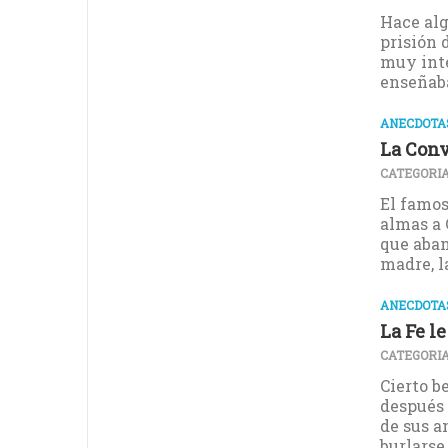
Hace alg
prisión 
muy inte
enseñaba
ANECDOTAS
La Conv
CATEGORIA
El famos
almas a 
que aban
madre, la
ANECDOTAS
La Fe l
CATEGORIA
Cierto b
después 
de sus a
burlarse d