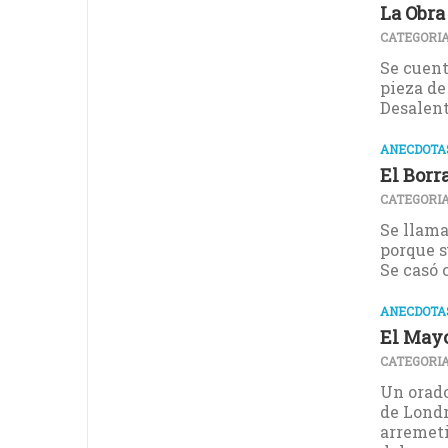
La Obra
CATEGORIA
Se cuent
pieza de
Desalenta
ANECDOTAS
El Borr
CATEGORIA
Se llama
porque s
Se casó c
ANECDOTAS
El Mayo
CATEGORIA
Un orado
de Londr
arremeti