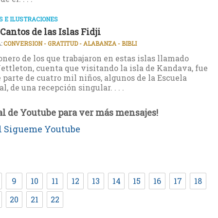
 E ILUSTRACIONES
Cantos de las Islas Fidji
:
CONVERSION - GRATITUD - ALABANZA - BIBLI
nero de los que trabajaron en estas islas llamado
ettleton, cuenta que visitando la isla de Kandava, fue
e parte de cuatro mil niños, algunos de la Escuela
, de una recepción singular. . . .
al de Youtube para ver más mensajes!
9
10
11
12
13
14
15
16
17
18
20
21
22