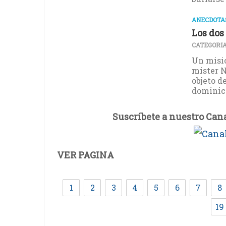
ANECDOTAS
Los dos 
CATEGORIA
Un misio
mister N
objeto d
dominical
Suscríbete a nuestro Can
VER PAGINA
1
2
3
4
5
6
7
8
19