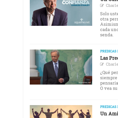
Charle
Solo ust
otra per
Asimismo
cada uno
senda.
PREDICAS 
Las Pre
Charle
¿Qué pen
siempre 
pensaría
O vea su 
PREDICAS 
Un Amig