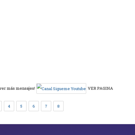
 ver más mensajes!
VER PAGINA
4
5
6
7
8