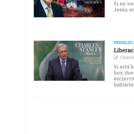
Si en ve
Jesús, e
PREDICAS 
Liberac
Charle
Si está b
hoy, due
esclavit
hablarle