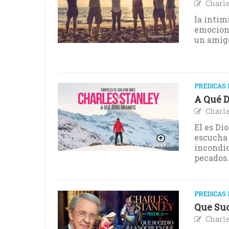
Charle
la intim
emocion
un amigo
PREDICAS 
A Qué 
Charle
El es Dio
escucha 
incondic
pecados.
PREDICAS 
Que Suc
Charle