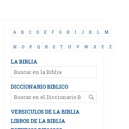
A
B
C
D
E
F
G
H
I
J
K
L
M
N
O
P
Q
R
S
T
U
V
W
X
Y
Z
LA BIBLIA
DICCIONARIO BIBLICO
VERSICULOS DE LA BIBLIA
LIBROS DE LA BIBLIA