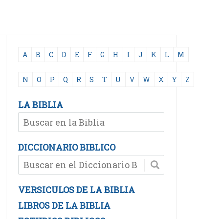
A
B
C
D
E
F
G
H
I
J
K
L
M
N
O
P
Q
R
S
T
U
V
W
X
Y
Z
LA BIBLIA
DICCIONARIO BIBLICO
VERSICULOS DE LA BIBLIA
LIBROS DE LA BIBLIA