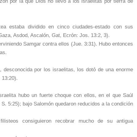
ón por la que Dios no llevó a los israelitas por tierra de
stea estaba dividido en cinco ciudades-estado con sus
(Gaza, Asdod, Ascalón, Gat, Ecrón: Jos. 13:2, 3).
terviniendo Samgar contra ellos (Jue. 3:31). Hubo entonces
tas.
, desconocida por los israelitas, los dotó de una enorme
 13:20).
raelita hubo un fuerte choque con ellos, en el que Saúl
(2 S. 5:25); bajo Salomón quedaron reducidos a la condición
filisteos consiguieron recobrar mucho de su antigua