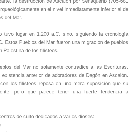
 parte, la destrucción de Ascalón por Senaquerib (705-681
arqueológicamente en el nivel inmediatamente inferior al de
os del Mar.
o tuvo lugar en 1.200 a.C. sino, siguiendo la cronología
.C. Estos Pueblos del Mar fueron una migración de pueblos
 Palestina de los filisteos.
Pueblos del Mar no solamente contradice a las Escrituras,
 existencia anterior de adoradores de Dagón en Ascalón.
 con los filisteos reposa en una mera suposición que su
mente, pero que parece tener una fuerte tendencia a
 centros de culto dedicados a varios dioses:
n;