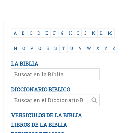
A
B
C
D
E
F
G
H
I
J
K
L
M
N
O
P
Q
R
S
T
U
V
W
X
Y
Z
LA BIBLIA
DICCIONARIO BIBLICO
VERSICULOS DE LA BIBLIA
LIBROS DE LA BIBLIA