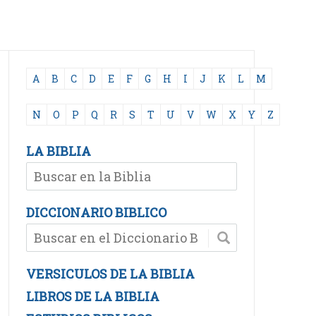
A
B
C
D
E
F
G
H
I
J
K
L
M
N
O
P
Q
R
S
T
U
V
W
X
Y
Z
LA BIBLIA
DICCIONARIO BIBLICO
VERSICULOS DE LA BIBLIA
LIBROS DE LA BIBLIA