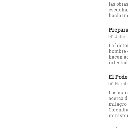
las obras
escuchar
hacia un
Prepara
John 
La histo
hombre c
hacen a
infestad
El Pode
Harold
Los mara
acerca d
milagro 
Colombia
minister