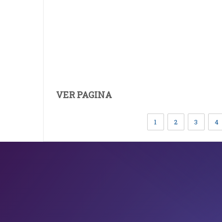
VER PAGINA
1
2
3
4