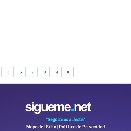
5
6
7
8
9
10
"Seguimos a Jesús"
Mapa del Sitio
|
Política de Privacidad