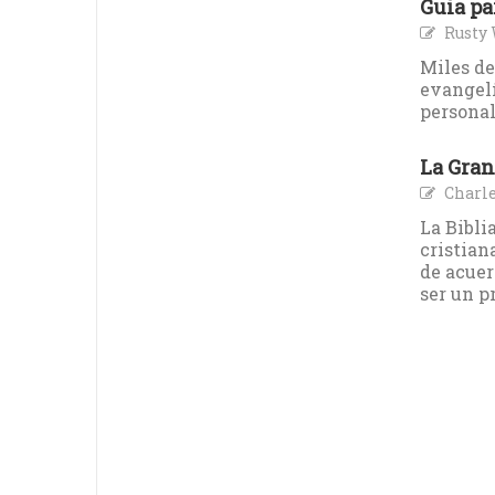
Guia pa
Rusty
Miles de
evangelí
personal
La Gran
Charle
La Bibli
cristian
de acuer
ser un p