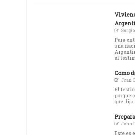
Viviend
Argent
Sergio
Para ent
una naci
Argentin
el testi
Como d
Juan C
El testi
porque c
que dijo
Prepara
John 
Este es 