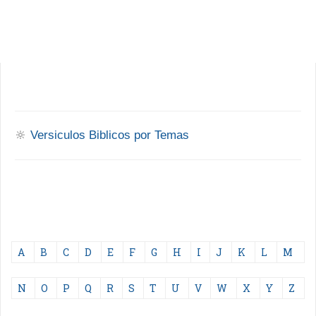
🔆
Versiculos Biblicos por Temas
A
B
C
D
E
F
G
H
I
J
K
L
M
N
O
P
Q
R
S
T
U
V
W
X
Y
Z