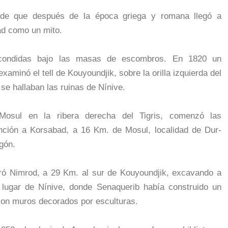
nde que después de la época griega y romana llegó a
ad como un mito.
scondidas bajo las masas de escombros. En 1820 un
xaminó el tell de Kouyoundjik, sobre la orilla izquierda del
 se hallaban las ruinas de Nínive.
Mosul en la ribera derecha del Tigris, comenzó las
nción a Korsabad, a 16 Km. de Mosul, localidad de Dur-
gón.
oró Nimrod, a 29 Km. al sur de Kouyoundjik, excavando a
l lugar de Nínive, donde Senaquerib había construido un
con muros decorados por esculturas.