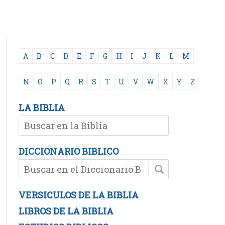
A
B
C
D
E
F
G
H
I
J
K
L
M
N
O
P
Q
R
S
T
U
V
W
X
Y
Z
LA BIBLIA
DICCIONARIO BIBLICO
VERSICULOS DE LA BIBLIA
LIBROS DE LA BIBLIA