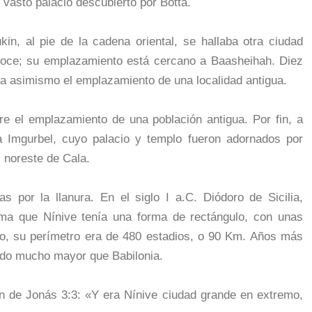
 vasto palacio descubierto por Botta.
n, al pie de la cadena oriental, se hallaba otra ciudad
noce; su emplazamiento está cercano a Baasheihah. Diez
rca asimismo el emplazamiento de una localidad antigua.
re el emplazamiento de una población antigua. Por fin, a
 Imgurbel, cuyo palacio y templo fueron adornados por
l noreste de Cala.
 por la llanura. En el siglo I a.C. Diódoro de Sicilia,
irma que Nínive tenía una forma de rectángulo, con unas
lo, su perímetro era de 480 estadios, o 90 Km. Años más
sido mucho mayor que Babilonia.
ón de Jonás 3:3: «Y era Nínive ciudad grande en extremo,