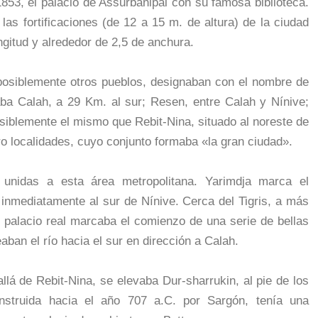
53, el palacio de Assurbanipal con su famosa biblioteca.
las fortificaciones (de 12 a 15 m. de altura) de la ciudad
ngitud y alrededor de 2,5 de anchura.
posiblemente otros pueblos, designaban con el nombre de
ba Calah, a 29 Km. al sur; Resen, entre Calah y Nínive;
posiblemente el mismo que Rebit-Nina, situado al noreste de
ro localidades, cuyo conjunto formaba «la gran ciudad».
 unidas a esta área metropolitana. Yarimdja marca el
, inmediatamente al sur de Nínive. Cerca del Tigris, a más
su palacio real marcaba el comienzo de una serie de bellas
aban el río hacia el sur en dirección a Calah.
allá de Rebit-Nina, se elevaba Dur-sharrukin, al pie de los
onstruida hacia el año 707 a.C. por Sargón, tenía una