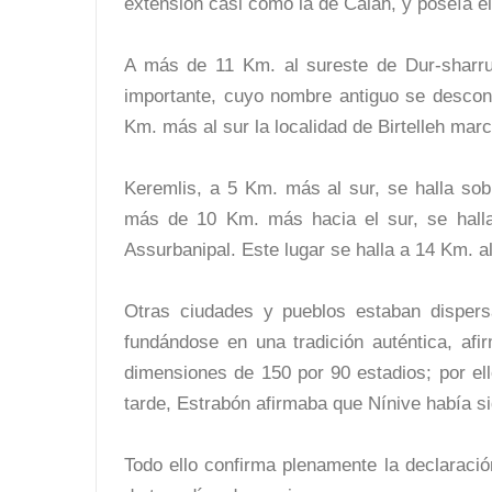
extensión casi como la de Calah, y poseía el
A más de 11 Km. al sureste de Dur-sharruki
importante, cuyo nombre antiguo se desco
Km. más al sur la localidad de Birtelleh ma
Keremlis, a 5 Km. más al sur, se halla sob
más de 10 Km. más hacia el sur, se halla
Assurbanipal. Este lugar se halla a 14 Km. a
Otras ciudades y pueblos estaban dispersas
fundándose en una tradición auténtica, af
dimensiones de 150 por 90 estadios; por el
tarde, Estrabón afirmaba que Nínive había 
Todo ello confirma plenamente la declaraci