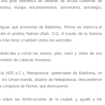
una gran biblioteca de tabletas de arcilla cubiertas de
storia, liturgia, encantamientos, astronomía, astrología,
tiguas que provenían de Babilonia. Nínive se merecía el
 dio el profeta Nahum (Nah. 3:1). A través de la historia
a más feroz crueldad contra los vencidos.
dedicaba a cortar las manos, pies, nariz y oídos de sus
ba montes de cabezas humanas.
cia (625 a.C.), Nebopolasar, gobernador de Babilonia, se
., los Uman-mandá, aliados de Nebopolasar, descendieron
 la conquista de Nínive, que destruyeron.
ó sobre las fortificaciones de la ciudad, y ayudó a los