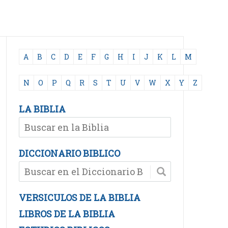
A
B
C
D
E
F
G
H
I
J
K
L
M
N
O
P
Q
R
S
T
U
V
W
X
Y
Z
LA BIBLIA
DICCIONARIO BIBLICO
VERSICULOS DE LA BIBLIA
LIBROS DE LA BIBLIA