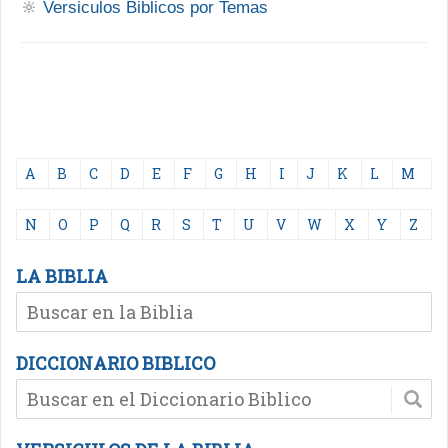
🔆
Versiculos Biblicos por Temas
A
B
C
D
E
F
G
H
I
J
K
L
M
N
O
P
Q
R
S
T
U
V
W
X
Y
Z
LA BIBLIA
DICCIONARIO BIBLICO