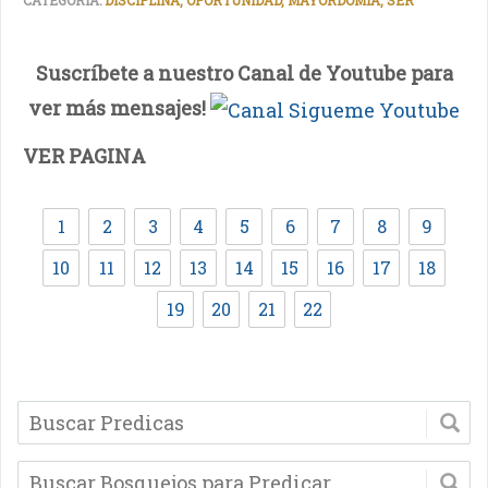
CATEGORIA:
DISCIPLINA, OPORTUNIDAD, MAYORDOMIA, SER
Suscríbete a nuestro Canal de Youtube para
ver más mensajes!
VER PAGINA
1
2
3
4
5
6
7
8
9
10
11
12
13
14
15
16
17
18
19
20
21
22