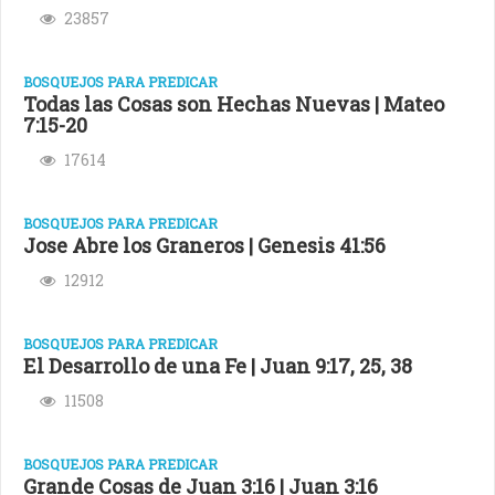
23857
BOSQUEJOS PARA PREDICAR
Todas las Cosas son Hechas Nuevas | Mateo
7:15-20
17614
BOSQUEJOS PARA PREDICAR
Jose Abre los Graneros | Genesis 41:56
12912
BOSQUEJOS PARA PREDICAR
El Desarrollo de una Fe | Juan 9:17, 25, 38
11508
BOSQUEJOS PARA PREDICAR
Grande Cosas de Juan 3:16 | Juan 3:16