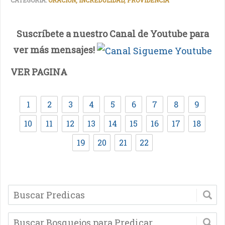
CATEGORIA:
ORACION, INCREDULIDAD, PROVIDENCIA
Suscríbete a nuestro Canal de Youtube para
ver más mensajes!
VER PAGINA
1
2
3
4
5
6
7
8
9
10
11
12
13
14
15
16
17
18
19
20
21
22